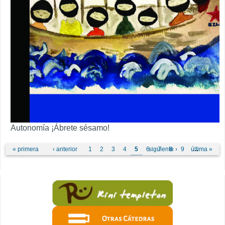
Autonomía ¡Ábrete sésamo!
Páginas
« primera
‹ anterior
1
2
3
4
5
6
siguiente ›
7
8
9
última »
…