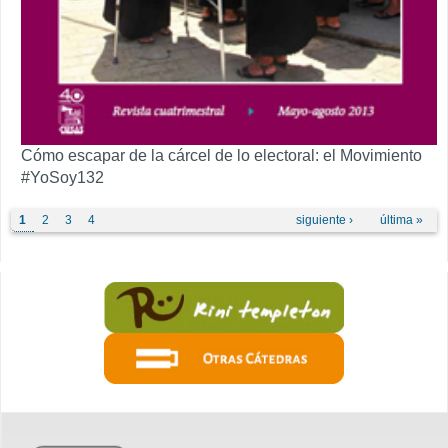
Cómo escapar de la cárcel de lo electoral: el Movimiento
#YoSoy132
Páginas
1
2
3
4
siguiente ›
última »