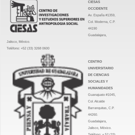
CIESAS
OCCIDENTE
Av. España #1359,
Col. Moderna, C.P.
44190
Guadalajara,
Jalisco, México.
Teléfono: +52 (33) 3268 0600
CENTRO
UNIVERSITARIO
DE CIENCIAS
SOCIALES Y
HUMANIDADES
Guanajuato #1045,
Col. Alcalde
Barranquitas, C.P.
44260.
Guadalajara,
Jalisco, México.
Teléfono: + 52 (33)