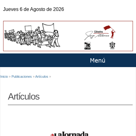
Pasar al
Jueves 6 de Agosto de 2026
contenido
principal
Se encuentra usted aquí
Inicio
»
Publicaciones
»
Artículos
»
Artículos